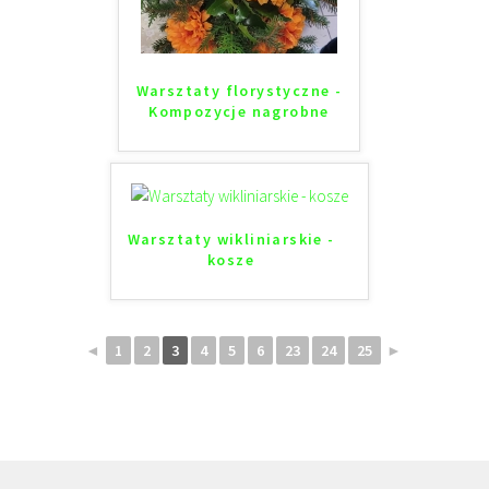
Warsztaty florystyczne -
Kompozycje nagrobne
Warsztaty wikliniarskie -
kosze
◄
1
2
3
4
5
6
23
24
25
►